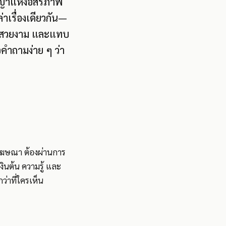
ัญญาแห่งอิสรภาพ
าเรื่องเดียวกัน—
งดูสวยงาม และแทบ
อคำถามง่าย ๆ ว่า
ากโฆษณา ต้องผ่านการ
ินต้น ความรู้ และ
ว่าที่ใครเห็น