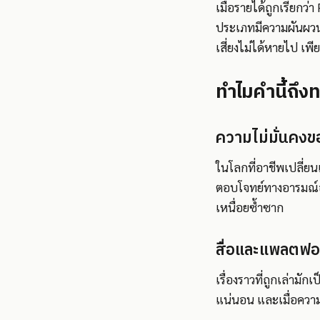
เมื่อรายได้ถูกเรียก
ประเภทมีความผันผวน 
เสี่ยงไม่ได้หายไป เพี
ทำไมคำนี้ถึงท
ความไม่มั่นคง
ในโลกที่อาชีพเปลี่ยนเ
ตอบโจทย์ทางอารมณ์อย
เหนื่อยซ้ำซาก
สื่อและแพลตฟอร
เรื่องราวที่ถูกเล่า
แน่นอน และเมื่อควา