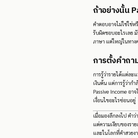
ถ้าอย่างนั้น 
คำตอบอาจไม่ใช่ใช่หรื
รับผิดชอบอะไรเลย มั
ภาษา แต่ใหญ่ในทางคว
การตั้งคำถามก
การรู้ว่ารายได้แต่ล
เงินต้น แต่การรู้ว่า
Passive Income อาจไม่
เงื่อนไขอะไรซ่อนอยู่
เมื่อมองลึกลงไป คำว
แต่ความเงียบของราย
และในโลกที่คำสวยงาม