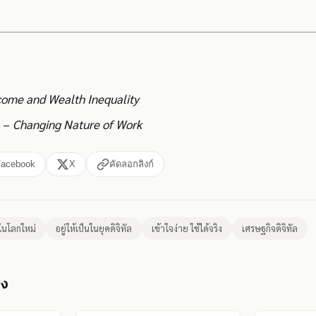
come and Wealth Inequality
k –
Changing Nature of Work
Facebook
X
คัดลอกลิงก์
ดในโลกใหม่
อยู่ให้เป็นในยุคดิจิทัล
เข้าใจง่าย ใช้ได้จริง
เศรษฐกิจดิจิทัล
อง