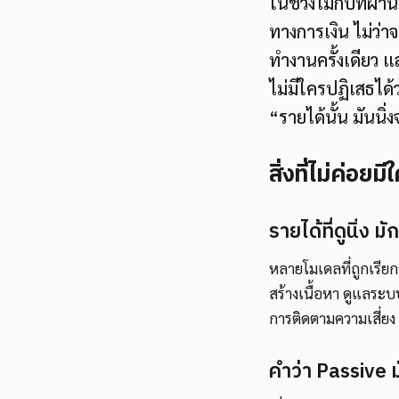
ในช่วงไม่กี่ปีที่
ทางการเงิน ไม่ว่า
ทำงานครั้งเดียว 
ไม่มีใครปฏิเสธได้
“รายได้นั้น มันนิ่
สิ่งที่ไม่ค่อ
รายได้ที่ดูนิ่ง ม
หลายโมเดลที่ถูกเรียก
สร้างเนื้อหา ดูแลระบ
การติดตามความเสี่ยง ส
คำว่า Passive ม