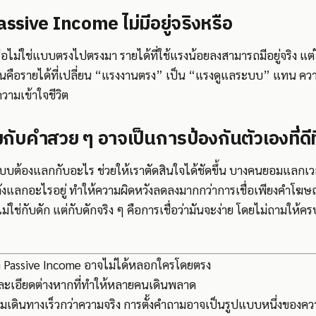
Passive Income ไม่มีอยู่จริงหรือ
อไม่ใช่แบบตรงไปตรงมา รายได้ที่ใช้แรงน้อยลงสามารถมีอยู่จริง แต่ไม่
นคือรายได้ที่เปลี่ยน “แรงงานตรง” เป็น “แรงดูแลระบบ” แทน ควา
ามเข้าใจชีวิต
ับคำสวย ๆ อาจเป็นการป้องกันตัวเองที่ดีที
ะแบบต้องแลกกับอะไร ช่วยให้เราตัดสินใจได้ชัดขึ้น บางคนยอมแล
กำลังแลกอะไรอยู่ ทำให้ความผิดหวังลดลงมากกว่าการเชื่อเพียงคำโฆษ
ใช่กับดัก แต่กับดักจริง ๆ คือการเชื่อว่ามันจะง่าย โดยไม่ถามให้ครบ
่า Passive Income อาจไม่ได้หลอกใครโดยตรง
ละเอียดต่างหากที่ทำให้หลายคนเดินพลาด
เดินทางเร็วกว่าความจริง การตั้งคำถามอาจเป็นรูปแบบหนึ่งของความ