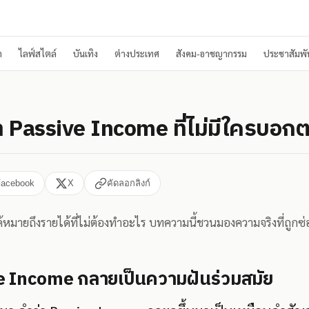
า
ไลฟ์สไตล์
บันเทิง
ต่างประเทศ
สังคม-อาชญากรรม
ประชาสัมพัน
า Passive Income ที่ไม่มีใครบอก
Facebook
X
คัดลอกลิงก์
ด้หมายถึงรายได้ที่ไม่ต้องทำอะไร บทความนี้ชวนมองความจริงที่ถูก
ve Income กลายเป็นความฝันร่วมสมัย