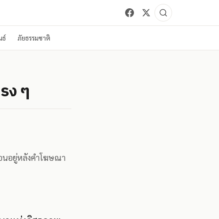
ธ์
ภัยธรรมชาติ
ตรง ๆ
ซ่อนอยู่หลังคำโฆษณา