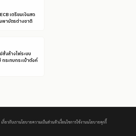
ล: ECB เตรียมเงินสด
ึ่งพาบัตรต่างชาติ
รปสั่งล้างไพ่ระบบ
ม่ กระทบกระเป๋าตังค์
เกี่ยวกับเรา
นโยบายความเป็นส่วนตัว
เงื่อนไขการใช้งาน
นโยบายคุกกี้