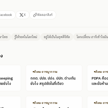
Facebook
X
คัดลอกลิงก์
ษาไทย
รู้ให้รอดในโลกใหม่
อยู่ให้เป็นในยุคดิจิทัล
โลกเปลี่ยน เราก็เข้าใจมัน
อง
สังคม-อาชญากรรม
สังคม-อา
keeping
กกต. ปปช. ปปง. ปปท. ต่างกัน
PDPA คืออะ
ทยยังไง
ยังไง สรุปชัดในที่เดียว
และข้อห้ามท
สังคม-อาชญากรรม
สังคม-อา