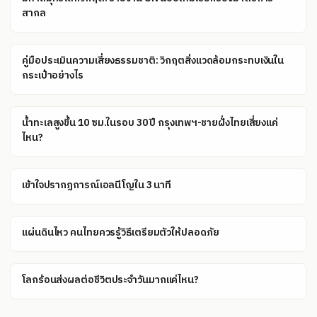
สากล
คู่มือประเมินความเสี่ยงธรรมชาติ: วิกฤตสิ่งแวดล้อมกระทบเงินใน
กระเป๋าอย่างไร
น้ำทะเลสูงขึ้น 10 ซม.ในรอบ 30 ปี กรุงเทพฯ-ชายฝั่งไทยเสี่ยงแค่
ไหน?
เข้าใจปรากฏการณ์เอลนีโญใน 3 นาที
แผ่นดินไหว คนไทยควรรู้วิธีเตรียมตัวให้ปลอดภัย
โลกร้อนส่งผลต่อชีวิตประจำวันมากแค่ไหน?