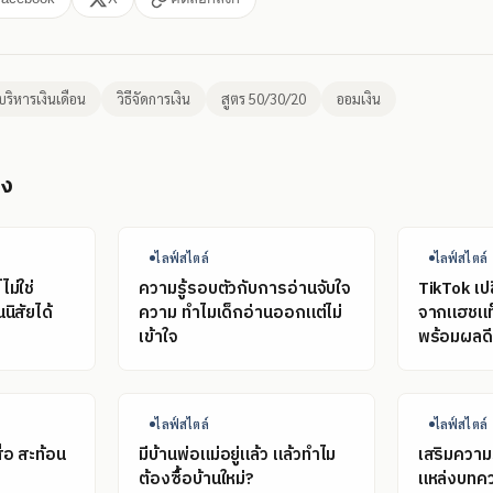
บริหารเงินเดือน
วิธีจัดการเงิน
สูตร 50/30/20
ออมเงิน
อง
ไลฟ์สไตล์
ไลฟ์สไตล์
ม่ใช่
ความรู้รอบตัวกับการอ่านจับใจ
TikTok เปล
นิสัยได้
ความ ทำไมเด็กอ่านออกแต่ไม่
จากแฮชแท็
เข้าใจ
พร้อมผลดี-
ไลฟ์สไตล์
ไลฟ์สไตล์
ื่อ สะท้อน
มีบ้านพ่อแม่อยู่แล้ว แล้วทำไม
เสริมความร
?
ต้องซื้อบ้านใหม่?
แหล่งบทคว