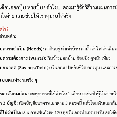
ินเดือนออกปุ๊บ หายปั๊บ? ถ้าใช่… ลองมารู้จักวิธีวางแผนกา
าใจง่าย และช่วยให้เราคุมงบได้จริง
อะไร?
ส่วนหลัก:
บความจำเป็น (Needs):
ค่ากินอยู่ ค่าเช่าบ้าน ค่าน้ำ ค่าไฟ ค่าเดิน
บความต้องการ (Wants):
กินข้าวนอกบ้าน ช้อปปิ้ง ดูหนัง เที่ยว
บอนาคต (Savings/Debt):
เงินออม ประกันชีวิต กองทุน และการช
ช้แบบคนทำงานจริง ๆ
ายของตัวเองก่อน:
จดทุกบาทที่ใช้จ่ายใน 1 เดือน จะช่วยให้รู้ว่าค่าอ
ก 3 บัญชี:
เปิดบัญชีธนาคารแยกตาม 3 หมวดนี้ แล้วโอนเงินแยกทันที
่ไม่จำเป็น:
เช่น กาแฟแก้วละ 120 ทุกวัน ลองทำเองบางวัน ลดได้ห