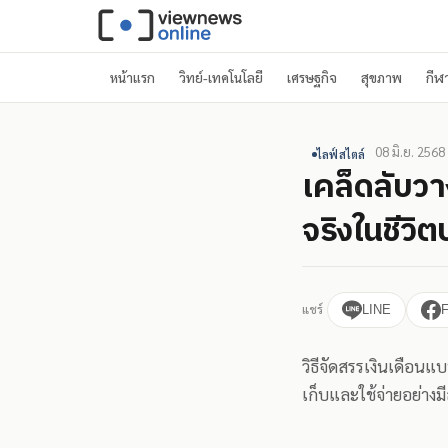
หน้าแรก
วิทย์-เทคโนโลยี
เศรษฐกิจ
สุขภาพ
กีฬ
08 มิ.ย. 2568
ไลฟ์สไตล์
เคล็ดลับวา
จริงในชีวิ
แชร์
LINE
วิธีจัดสรรเงินเดือนแ
เก็บและใช้จ่ายอย่างมี