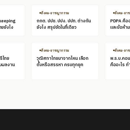
สังคม-อาชญากรรม
สังคม-อา
keeping
กกต. ปปช. ปปง. ปปท. ต่างกัน
PDPA คืออะ
ทยยังไง
ยังไง สรุปชัดในที่เดียว
และข้อห้ามท
สังคม-อาชญากรรม
สังคม-อา
รีไทย
วุฒิสภาไทยมาจากไหน เลือก
พ.ร.บ.คอม
อมผลงาน
ตั้งหรือสรรหา ครบทุกยุค
คืออะไร ท