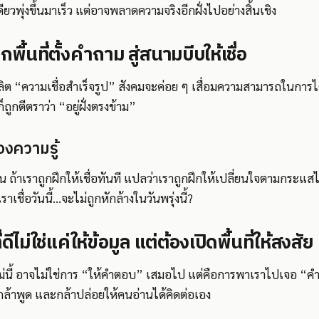
วพุ่งขึ้นมาเร็ว แต่อาจพลาดความจริงอีกฝั่งไปอย่างสิ้นเชิง
ื้นที่ตั้งคำถาม สู่สนามบีบให้เชื่อ
งผลิต “ความเชื่อสำเร็จรูป” สังคมจะค่อย ๆ เสื่อมความสามารถในการไ
ก็ถูกตีตราว่า “อยู่ฝั่งตรงข้าม”
องความรู้
วัน ถ้าเราถูกฝึกให้เชื่อทันที แปลว่าเราถูกฝึกให้เปลี่ยนใจตามกระแสไ
ี่เราเชื่อวันนี้…จะไม่ถูกหักล้างในวันพรุ่งนี้?
ดีไม่ใช่แค่ให้ข้อมูล แต่ต้องเปิดพื้นที่ให้สงสัย
หม่นี้ อาจไม่ใช่การ “ให้คำตอบ” เสมอไป แต่คือการพาเราไปเจอ “คำถา
่กล้าพูด และกล้าปล่อยให้คนอ่านได้คิดต่อเอง