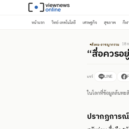
หน้าแรก
วิทย์-เทคโนโลยี
เศรษฐกิจ
สุขภาพ
กีฬ
18 ก
สังคม-อาชญากรรม
“สื่อควรอยู
แชร์
LINE
ในโลกที่ข้อมูลล้นทะล
ปรากฏการณ์: ส