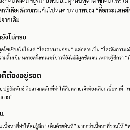
ผู้ส่ง" คนฟังคือ "ผู้รับ" แต่วันนี้…ทุกคนพูดได้ ทุกคนแชร์ไ
นโลกที่เสียงดังรบกวนกันไปหมด บทบาทของ “สื่อกระแสหลัก
ไปจากเดิม
ูลยังไม่ครบ
ยุคโซเชียลไม่ใช่แค่ “ใครรายงานก่อน” แต่กลายเป็น “ใครดึงอารมณ์
ตื้นเขิน หลายครั้งคนแชร์ข่าวที่ยังไม่มีมูลชัดเจน เพราะรู้สึกว่า “
่อก็ต้องอยู่รอด
 ปฏิสัมพันธ์ คือแรงกดดันที่ทำให้สื่อหลายเจ้าต้องเลือกเนื้อหาที่ “
งคำถาม”
วน
นื้อหาที่ทำให้คนรู้สึก “เห็นด้วยทันที” มากกว่าเนื้อหาที่ชวนให้ 