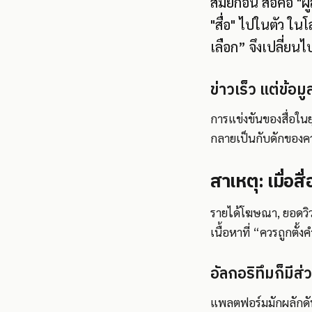
สมัยก่อน สื่อคือ "
"สื่อ" ไปในตัว ใ
เลือก” จึงเปลี่ยน
ข่าวเร็ว แต่ข้อม
การแข่งขันของสื่อใน
กลายเป็นกับดักของความ
สาเหตุ: เมื่อสื
รายได้โฆษณา, ยอดวิว,
เนื้อหาที่ “ควรถูกตั้
อัลกอริทึมก็มีส่
แพลตฟอร์มมักผลักดันเ