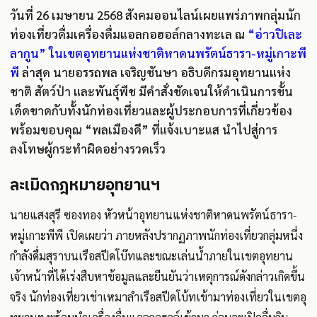
วันที่ 26 เมษายน 2568 สังคมออนไลน์เผยแพร่ภาพกลุ่มนัก
ท่องเที่ยวดื่มเครื่องดื่มแอลกอฮอล์กลางทะเล ณ
“อ่าวปิเละ
ลากูน” ในเขตอุทยานแห่งชาติหาดนพรัตน์ธารา-หมู่เกาะพี
พี
ล่าสุด นายอรรถพล เจริญชันษา อธิบดีกรมอุทยานแห่ง
ชาติ สัตว์ป่า และพันธุ์พืช มีคำสั่งชัดเจนให้ดำเนินการขั้น
เด็ดขาดกับทั้งนักท่องเที่ยวและผู้ประกอบการที่เกี่ยวข้อง
พร้อมขอบคุณ “พลเมืองดี” ที่แจ้งเบาะแส นำไปสู่การ
ลงโทษผู้กระทำผิดอย่างรวดเร็ว
ละเมิดกฎหมายอุทยานฯ
นายแสงสุรี ซองทอง หัวหน้าอุทยานแห่งชาติหาดนพรัตน์ธารา-
หมู่เกาะพีพี เปิดเผยว่า ภายหลังปรากฏภาพนักท่องเที่ยวกลุ่มหนึ่ง
กำลังดื่มสุราบนเรือสปีดโบ๊ทและขณะเล่นน้ำภายในเขตอุทยาน
เจ้าหน้าที่ได้เร่งสืบหาข้อมูลและยืนยันว่าเหตุการณ์ดังกล่าวเกิดขึ้น
จริง นักท่องเที่ยวเช่าเหมาลำเรือสปีดโบ้ทเข้ามาท่องเที่ยวในเขตอุ