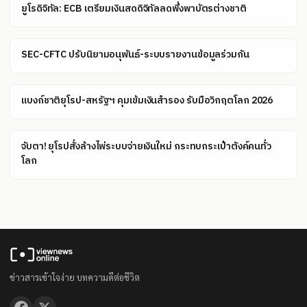
ยูโรดิจิทัล: ECB เตรียมเงินสดดิจิทัลลดพึ่งพาบัตรต่างชาติ
SEC-CFTC ปรับนิยามอนุพันธ์-ระบบรายงานข้อมูลร่วมกัน
แบงก์ชาติยุโรป-สหรัฐฯ คุมเข้มเงินสำรอง รับมือวิกฤตโลก 2026
จับตา! ยุโรปสั่งล้างไพ่ระบบจ่ายเงินใหม่ กระทบกระเป๋าตังค์คนทั่ว
โลก
ข่าวสารเข้าใจง่าย บทความดีต่อชีวิต