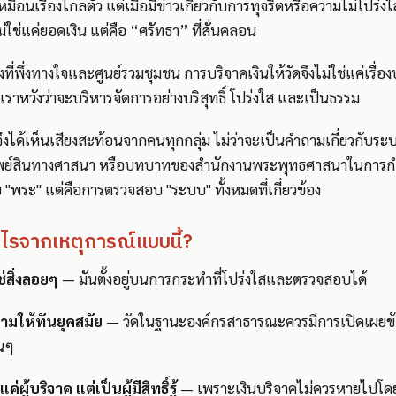
เหมือนเรื่องไกลตัว แต่เมื่อมีข่าวเกี่ยวกับการทุจริตหรือความไม่โปร่ง
่ใช่แค่ยอดเงิน แต่คือ “ศรัทธา” ที่สั่นคลอน
งที่พึ่งทางใจและศูนย์รวมชุมชน การบริจาคเงินให้วัดจึงไม่ใช่แค่เรื่
่เราหวังว่าจะบริหารจัดการอย่างบริสุทธิ์ โปร่งใส และเป็นธรรม
เราจึงได้เห็นเสียงสะท้อนจากคนทุกกลุ่ม ไม่ว่าจะเป็นคำถามเกี่ยวกั
ัพย์สินทางศาสนา หรือบทบาทของสำนักงานพระพุทธศาสนาในการกำกับ
"พระ" แต่คือการตรวจสอบ "ระบบ" ทั้งหมดที่เกี่ยวข้อง
อะไรจากเหตุการณ์แบบนี้?
่สิ่งลอยๆ
— มันตั้งอยู่บนการกระทำที่โปร่งใสและตรวจสอบได้
ามให้ทันยุคสมัย
— วัดในฐานะองค์กรสาธารณะควรมีการเปิดเผยข้อม
่นๆ
่ผู้บริจาค แต่เป็นผู้มีสิทธิ์รู้
— เพราะเงินบริจาคไม่ควรหายไปโดย