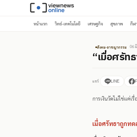
หน้าแรก
วิทย์-เทคโนโลยี
เศรษฐกิจ
สุขภาพ
กีฬ
06 ม
สังคม-อาชญากรรม
“เมื่อศรัท
แชร์
LINE
การเงินวัดไม่ใช่แค่เ
เมื่อศรัทธาถูกทด