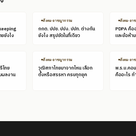
อง
สังคม-อาชญากรรม
สังคม-อา
keeping
กกต. ปปช. ปปง. ปปท. ต่างกัน
PDPA คืออะ
ทยยังไง
ยังไง สรุปชัดในที่เดียว
และข้อห้ามท
สังคม-อาชญากรรม
สังคม-อา
รีไทย
วุฒิสภาไทยมาจากไหน เลือก
พ.ร.บ.คอม
อมผลงาน
ตั้งหรือสรรหา ครบทุกยุค
คืออะไร ท