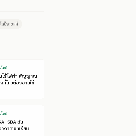
โลยีรถยนต์
นโลยี
คนไร้ไฟฟ้า สัญญาณ
ที่ไทยต้องอ่านให้
นโลยี
SA–SBA ดัน
อวกาศ บทเรียน