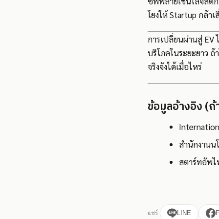
ซัพพลายเชนโลจิสติกส
โยงให้ Startup กล้า
การเปลี่ยนผ่านสู่ EV
บริโภคในระยะยาว ถ้าไ
จริงจังได้เมื่อไหร่
ข้อมูลอ้างอิง (ถ้
Internatio
สำนักงานน
สตาร์ทอัพไ
แชร์
LINE