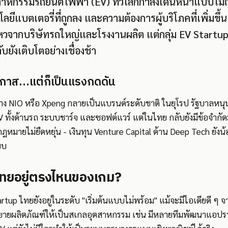
าหกรรมรถยนต์ไฟฟ้า (EV) ทั่วโลกกำลังเดินหน้าแบบไม่ถ
ยีแบตเตอรี่ที่ถูกลง และความต้องการผู้บริโภคที่เพิ่มขึ้
หวจากบริษัทรถใหญ่และโรงงานผลิต แต่กลุ่ม EV Startup 
บยังเติบโตอย่างเชื่องช้า
อกาส…แต่ก็เป็นแรงกดดัน
่าง NIO หรือ Xpeng กลายเป็นแบรนด์ระดับชาติ ในยุโรป รัฐบาลหนุน
ั้งด้านรถ ระบบชาร์จ และซอฟต์แวร์ แต่ในไทย กลับยังมีข้อจำกัดม
กฎหมายไม่ยืดหยุ่น - เงินทุน Venture Capital ด้าน Deep Tech ยังน้
บบ
ไทยอยู่ตรงไหนของเกม?
rtup ไทยยังอยู่ในระดับ "เริ่มต้นแบบไม่พร้อม" แม้จะมีไอเดียดี 
ารขยายผลิตภัณฑ์ให้เป็นสเกลอุตสาหกรรม เช่น มีหลายทีมพัฒนาแอปร