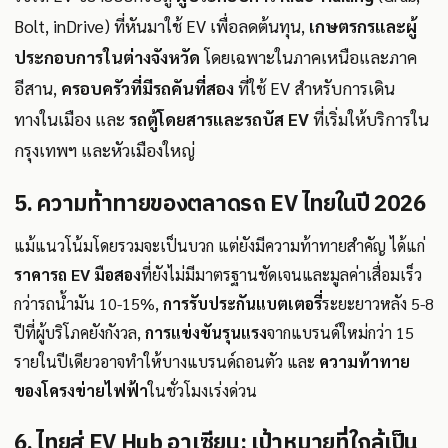
Bolt, inDrive) ที่หันมาใช้ EV เพื่อลดต้นทุน,
เกษตรกรและผู้
ประกอบการในต่างจังหวัด
โดยเฉพาะในภาคเหนือและภาค
อีสาน,
ครอบครัวที่มีรถคันที่สอง
ที่ใช้ EV สำหรับการเดิน
ทางในเมือง และ
รถตู้โดยสารและรถบัส EV
ที่เริ่มให้บริการใน
กรุงเทพฯ และหัวเมืองใหญ่
5. ความท้าทายของตลาดรถ EV ไทยในปี 2026
แม้แนวโน้มโดยรวมจะเป็นบวก แต่ยังมีความท้าทายสำคัญ ได้แก่
ราคารถ EV มือสอง
ที่ยังไม่มีมาตรฐานชัดเจนและมูลค่าเสื่อมเร็ว
กว่ารถน้ำมัน 10-15%,
การรับประกันแบตเตอรี่
ระยะยาวหลัง 5-8
ปีที่ผู้บริโภคยังกังวล,
การแข่งขันรุนแรง
จากแบรนด์ใหม่กว่า 15
รายในปีเดียวอาจทำให้บางแบรนด์ถอนตัว และ
ความท้าทาย
ของโครงข่ายไฟฟ้า
ในชั่วโมงเร่งด่วน
6. ไทยสู่ EV Hub อาเซียน: เป้าหมายที่ใกล้เป็น