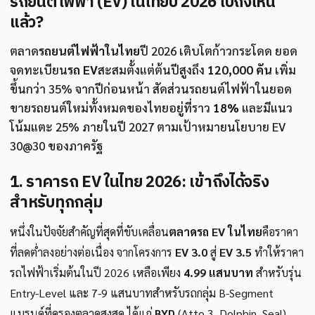
รถยนต์ไฟฟ้า (EV) ในไทยปี 2026 ไปถึงไหน
แล้ว?
ตลาด
รถยนต์ไฟฟ้าในไทย
ปี 2026 เติบโตก้าวกระโดด ยอด
จดทะเบียน
รถ EV
สะสมตั้งแต่ต้นปีสูงถึง
120,000 คัน
เพิ่ม
ขึ้นกว่า 35% จากปีก่อนหน้า สัดส่วนรถยนต์ไฟฟ้าในยอด
ขายรถยนต์ใหม่ทั้งหมดของไทยอยู่ที่ราว
18%
และมีแนว
โน้มแตะ 25% ภายในปี 2027 ตามเป้าหมายนโยบาย EV
30@30 ของภาครัฐ
1. ราคารถ EV ในไทย 2026: เข้าถึงได้จริง
สำหรับทุกกลุ่ม
หนึ่งในปัจจัยสำคัญที่สุดที่ขับเคลื่อน
ตลาดรถ EV ในไทย
คือราคา
ที่ลดต่ำลงอย่างต่อเนื่อง จากโครงการ
EV 3.0
สู่
EV 3.5
ทำให้ราคา
รถไฟฟ้าเริ่มต้นในปี 2026 เหลือเพียง
4.99 แสนบาท
สำหรับรุ่น
Entry-Level และ 7-9 แสนบาทสำหรับรถกลุ่ม B-Segment
แบรนด์ที่ครองตลาดสูงสุด ได้แก่
BYD
(Atto 3, Dolphin, Seal),