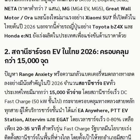
NETA
(ราคาต่ำกว่า 7 แสน),
MG
(MG4 EV, MG5),
Great Wall
Motor / Ora
และน้องใหม่มาแรงอย่าง
Xiaomi SU7
ที่เปิดตัวใน
ไทยต้นปี 2026 นอกจากนี้ค่ายรถญี่ปุ่นอย่าง
Toyota bZ4X
และ
Honda e:N1
ยังเร่งผลิตในประเทศเพื่อแข่งขันด้านราคาด้วย
2. สถานีชาร์จรถ EV ในไทย 2026: ครอบคลุม
กว่า 15,000 จุด
ปัญหา
Range Anxiety
หรือความกลัวแบตเตอรี่หมดกลางทางลด
ลงอย่างมีนัยสำคัญในปี 2026 จำนวน
สถานีชาร์จ EV
ทั่ว
ประเทศไทยมีมากกว่า
15,000 หัวจ่าย
โดยสถานีชาร์จเร็ว DC
Fast Charge (50 kW ขึ้นไป) กระจายครอบคลุมทางหลวงสายหลัก
ทุกสาย ผู้ให้บริการชาร์จชั้นนำ ได้แก่
EA Anywhere, PTT EV
Station, Altervim
และ
EGAT
โดยเวลาชาร์จเร็ว 0-80% เหลือ
เพียง
20-35 นาที
สำหรับรุ่น Fast Charge รัฐบาลมีนโยบายเร่ง
ติดตั้งสถานีชาร์จในพื้นที่ห่างไกล โดยตั้งเป้าให้ทุกอำเภอมีสถานี