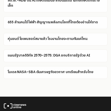
สอวช.–ADB ดัน AI เกษตรแม่นยำที่เป็นธรรม ไม่ทิ้งเกษตรกรราย
เล็ก
655 ล้านคนไร้ไฟฟ้า สัญญาณพลังงานโลกที่ไทยต้องอ่านให้ขาด
หุ่นยนต์โอเพนซอร์สมาแล้ว โรงงานไทยจะตามทันแค่ไหน
แผนรัฐบาลดิจิทัล 2570–2575: DGA ยกบริการรัฐด้วย AI
โมเดล NASA–SBA ดันเศรษฐกิจอวกาศ บทเรียนสำหรับไทย