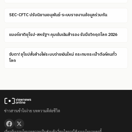
SEC-CFTC ปรับนิยามอนุพันธ์-ระบบรายงานข้อมูลร่วมกัน
แบงก์ชาติยุโรป-สหรัฐฯ คุมเข้มเงินสำรอง รับมือวิกฤตโลก 2026
จับตา! ยุโรปสั่งล้างไพ่ระบบจ่ายเงินใหม่ กระทบกระเป๋าตังค์คนทั่ว
โลก
ข่าวสารเข้าใจง่าย บทความดีต่อชีวิต
เกี่ยวกับเรา
นโยบายความเป็นส่วนตัว
เงื่อนไขการใช้งาน
นโยบายคุกกี้