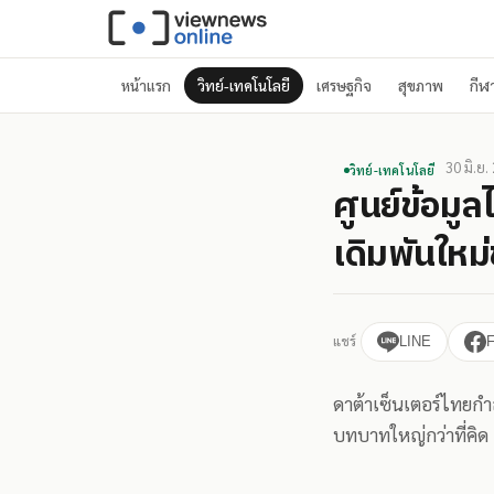
หน้าแรก
วิทย์-เทคโนโลยี
เศรษฐกิจ
สุขภาพ
กีฬ
30 มิ.ย.
วิทย์-เทคโนโลยี
ศูนย์ข้อมู
เดิมพันให
แชร์
LINE
ดาต้าเซ็นเตอร์ไทยกำล
บทบาทใหญ่กว่าที่คิด