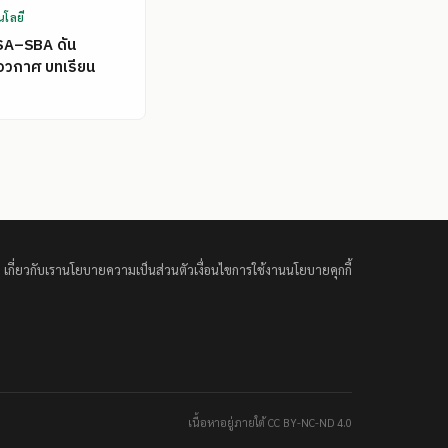
นโลยี
SA–SBA ดัน
อวกาศ บทเรียน
เกี่ยวกับเรา
นโยบายความเป็นส่วนตัว
เงื่อนไขการใช้งาน
นโยบายคุกกี้
เนื้อหาอยู่ภายใต้ CC BY-NC-ND 4.0