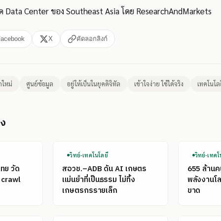
 Data Center ของ Southeast Asia โดย ResearchAndMarkets
Facebook
X
คัดลอกลิงก์
กใหม่
ศูนย์ข้อมูล
อยู่ให้เป็นในยุคดิจิทัล
เข้าใจง่าย ใช้ได้จริง
เทคโนโลย
อง
วิทย์-เทคโนโลยี
วิทย์-เทคโ
ไทย วัด
สอวช.–ADB ดัน AI เกษตร
655 ล้าน
 crawl
แม่นยำที่เป็นธรรม ไม่ทิ้ง
พลังงานโลก
เกษตรกรรายเล็ก
ขาด