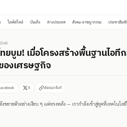
า
ไลฟ์สไตล์
บันเทิง
ต่างประเทศ
สังคม-อาชญากรรม
ประชาสัมพัน
 2568
ลไทยบูม! เมื่อโครงสร้างพื้นฐานไอที
ม่ของเศรษฐกิจ
Facebook
X
คัดลอกลิงก์
ังขยายตัวอย่างเงียบ ๆ แต่ทรงพลัง — เรากำลังเข้าสู่ยุคที่เทคโนโลย