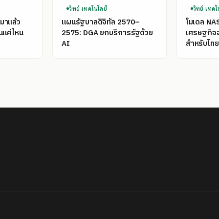
วิทย์-เทคโนโลยี
วิทย์-เทคโ
มาแล้ว
แผนรัฐบาลดิจิทัล 2570–
โมเดล NA
นแค่ไหน
2575: DGA ยกบริการรัฐด้วย
เศรษฐกิจ
AI
สำหรับไทย