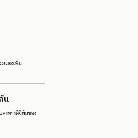
วงและเพิ่ม
กัน
่นคงทางดิจิทัลของ