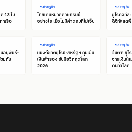
เศรษฐกิจ
เศรษฐกิจ
อก 13 ใบ
ไทยเดินหมากภาษีทรัมป์
ยูโรดิจิทั
่าเรือ
อย่างไร เมื่อไม่มีคำตอบที่ไม่เจ็บ
ดิจิทัลลดพ
เศรษฐกิจ
เศรษฐกิจ
มอนุพันธ์-
แบงก์ชาติยุโรป-สหรัฐฯ คุมเข้ม
จับตา! ยุโ
่วมกัน
เงินสำรอง รับมือวิกฤตโลก
จ่ายเงินให
2026
คนทั่วโลก