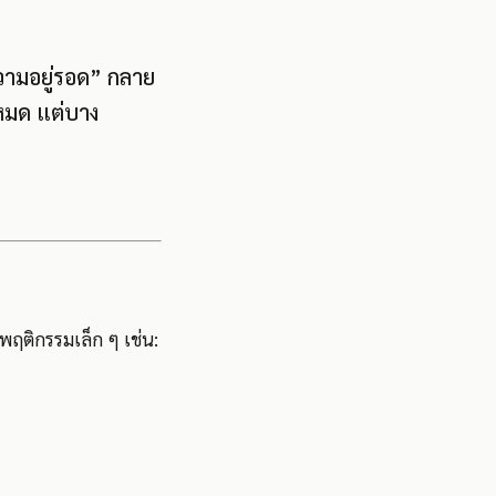
ความอยู่รอด” กลาย
นหมด แต่บาง
ตพฤติกรรมเล็ก ๆ เช่น: