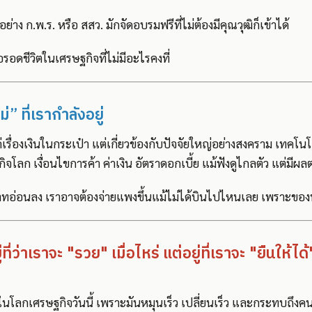
ย่าง ก.พ.ร. หรือ สสว. มักจัดอบรมฟรีที่ไม่ต้องมีคุณวุฒิก็เข้าได้
อรอดชีวิตในเศรษฐกิจที่ไม่มีอะไรคงที่
่” ที่เรากำลังอยู่
ค่เรื่องเงินในกระเป๋า แต่เกี่ยวข้องกับปัจจัยใหญ่อย่างสงคราม เทคโน
จโลก เงื่อนไขการค้า ค่าเงิน อัตราดอกเบี้ย แม้ฟังดูไกลตัว แต่มีผ
นบาทอ่อนลง เราอาจต้องจ่ายแพงขึ้นแม้ไม่ได้บินไปไหนเลย เพราะของ
ี่ว่าเราจะ "รวย" เมื่อไหร่ แต่อยู่ที่เราจะ "ยืนให้ได้
ัวในโลกเศรษฐกิจวันนี้ เพราะมันหมุนเร็ว เปลี่ยนเร็ว และกระทบถึ