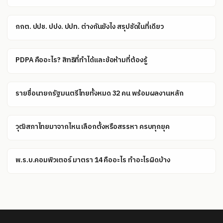
กกต. ปปช. ปปง. ปปท. ต่างกันยังไง สรุปชัดในที่เดียว
PDPA คืออะไร? สิทธิที่ทำได้และข้อห้ามที่ต้องรู้
รายชื่อนายกรัฐมนตรีไทยทั้งหมด 32 คน พร้อมผลงานหลัก
วุฒิสภาไทยมาจากไหน เลือกตั้งหรือสรรหา ครบทุกยุค
พ.ร.บ.คอมพิวเตอร์ มาตรา 14 คืออะไร ทำอะไรผิดบ้าง