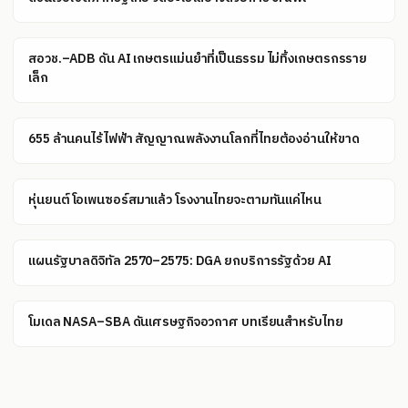
สอวช.–ADB ดัน AI เกษตรแม่นยำที่เป็นธรรม ไม่ทิ้งเกษตรกรราย
เล็ก
655 ล้านคนไร้ไฟฟ้า สัญญาณพลังงานโลกที่ไทยต้องอ่านให้ขาด
หุ่นยนต์โอเพนซอร์สมาแล้ว โรงงานไทยจะตามทันแค่ไหน
แผนรัฐบาลดิจิทัล 2570–2575: DGA ยกบริการรัฐด้วย AI
โมเดล NASA–SBA ดันเศรษฐกิจอวกาศ บทเรียนสำหรับไทย