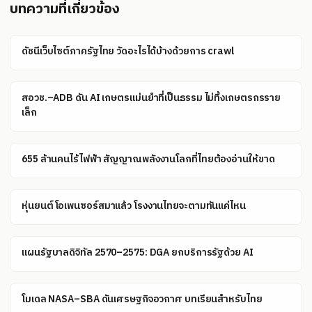
บทความที่เกี่ยวข้อง
ดัชนีเว็บไซต์ภาครัฐไทย วัดอะไรได้บ้างด้วยการ crawl
สอวช.–ADB ดัน AI เกษตรแม่นยำที่เป็นธรรม ไม่ทิ้งเกษตรกรราย
เล็ก
655 ล้านคนไร้ไฟฟ้า สัญญาณพลังงานโลกที่ไทยต้องอ่านให้ขาด
หุ่นยนต์โอเพนซอร์สมาแล้ว โรงงานไทยจะตามทันแค่ไหน
แผนรัฐบาลดิจิทัล 2570–2575: DGA ยกบริการรัฐด้วย AI
โมเดล NASA–SBA ดันเศรษฐกิจอวกาศ บทเรียนสำหรับไทย