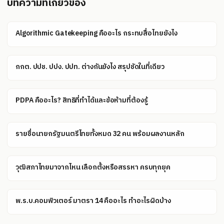
บทความที่เกี่ยวข้อง
Algorithmic Gatekeeping คืออะไร กระทบสื่อไทยยังไง
กกต. ปปช. ปปง. ปปท. ต่างกันยังไง สรุปชัดในที่เดียว
PDPA คืออะไร? สิทธิที่ทำได้และข้อห้ามที่ต้องรู้
รายชื่อนายกรัฐมนตรีไทยทั้งหมด 32 คน พร้อมผลงานหลัก
วุฒิสภาไทยมาจากไหน เลือกตั้งหรือสรรหา ครบทุกยุค
พ.ร.บ.คอมพิวเตอร์ มาตรา 14 คืออะไร ทำอะไรผิดบ้าง