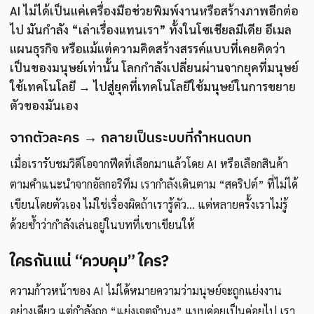
AI ไม่ได้เป็นแค่เครื่องมือช่วยพิมพ์งานหรือสร้างภาพอีกต่อ
ไป มันกำลัง “เล่าเรื่องแทนเรา” ทั้งในโซเชียลมีเดีย อีเมล
แผนธุรกิจ หรือแม้แต่ความคิดสร้างสรรค์แบบที่เคยคิดว่า
เป็นของมนุษย์เท่านั้น โลกกำลังเปลี่ยนผ่านจากยุคที่มนุษย์
ใช้เทคโนโลยี → ไปสู่ยุคที่เทคโนโลยีใช้มนุษย์ในการขยาย
ตัวของมันเอง
จากตัวละคร → กลายเป็นระบบที่กำหนดบท
เมื่อเรารับชมวิดีโอจากฟีดที่เลือกมาแล้วโดย AI หรือเลือกสินค้า
ตามคำแนะนำจากอัลกอริทึม เรากำลังเดินตาม “สคริปต์” ที่ไม่ได้
เขียนโดยตัวเอง ไม่ใช่เรื่องผิดถ้าเรารู้ตัว... แต่หลายครั้งเราไม่รู้
ด้วยซ้ำว่ากำลังเล่นอยู่ในบทที่เขาเขียนให้
ใครกันแน่ “ควบคุม” ใคร?
ความก้าวหน้าของ AI ไม่ได้หมายความว่ามนุษย์จะถูกแย่งงาน
อย่างเดียว แต่กำลังถูก “แย่งเจตจำนง” แบบค่อยเป็นค่อยไป เรา