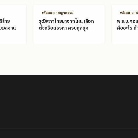
สังคม-อาชญากรรม
สังคม-อา
รีไทย
วุฒิสภาไทยมาจากไหน เลือก
พ.ร.บ.คอม
อมผลงาน
ตั้งหรือสรรหา ครบทุกยุค
คืออะไร ท