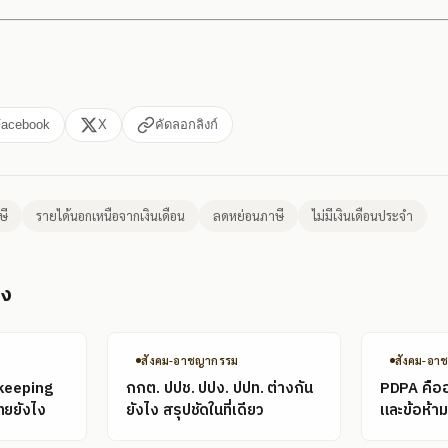
Facebook
X
คัดลอกลิงก์
ษี
รายได้นอกเหนือจากเงินเดือน
ลดหย่อนภาษี
ไม่มีเงินเดือนประจำ
อง
สังคม-อาชญากรรม
สังคม-อา
keeping
กกต. ปปช. ปปง. ปปท. ต่างกัน
PDPA คืออะ
ทยยังไง
ยังไง สรุปชัดในที่เดียว
และข้อห้ามท