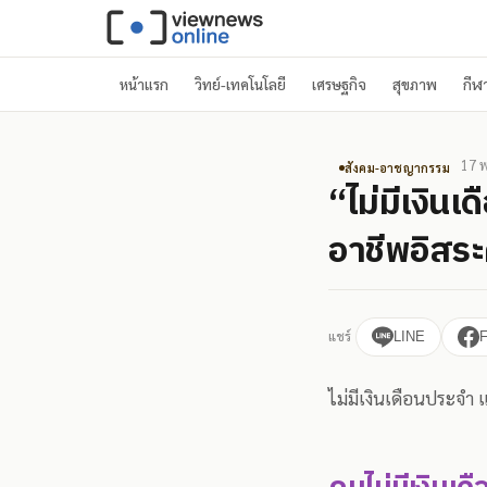
หน้าแรก
วิทย์-เทคโนโลยี
เศรษฐกิจ
สุขภาพ
กีฬ
17 พ
สังคม-อาชญากรรม
“ไม่มีเงิน
อาชีพอิสระ
แชร์
LINE
ไม่มีเงินเดือนประจำ แ