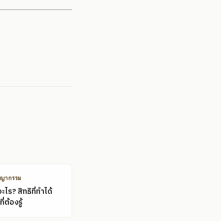
ชญากรรม
ไร? สิทธิที่ทำได้
ี่ต้องรู้