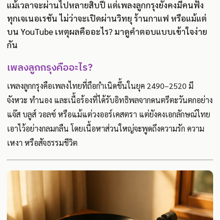
แม้เวลาจะผ่านไปหลายสิบปี แต่เพลงลูกกรุงยังคงมีคนฟัง
ทุกเจเนอเรชัน ไม่ว่าจะเปิดผ่านวิทยุ ร้านกาแฟ หรือแม้แต่
บน YouTube เหตุผลคืออะไร? มาดูคำตอบแบบเข้าใจง่าย
กัน
เพลงลูกกรุงคืออะไร?
เพลงลูกกรุงคือเพลงไทยที่ถือกำเนิดขึ้นในยุค 2490–2520 มี
จังหวะ ทำนอง และเนื้อร้องที่ได้รับอิทธิพลจากดนตรีตะวันตกอย่าง
แจ๊ส บลูส์ วอลซ์ หรือแม้แต่วงออร์เคสตรา แต่ยังคงเอกลักษณ์ไทย
เอาไว้อย่างกลมกลืน โดยเนื้อหาส่วนใหญ่จะพูดถึงความรัก ความ
เหงา หรือสัจธรรมชีวิต