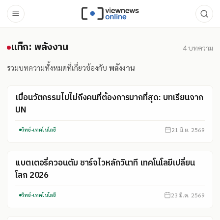
แท็ก: พลังงาน
แท็ก: พลังงาน
4
บทความ
รวมบทความทั้งหมดที่เกี่ยวข้องกับ
พลังงาน
เมื่อนวัตกรรมไปไม่ถึงคนที่ต้องการมากที่สุด: บทเรียนจาก
UN
21 มิ.ย. 2569
วิทย์-เทคโนโลยี
แบตเตอรี่ควอนตัม ชาร์จไวหลักวินาที เทคโนโลยีเปลี่ยน
โลก 2026
23 มี.ค. 2569
วิทย์-เทคโนโลยี