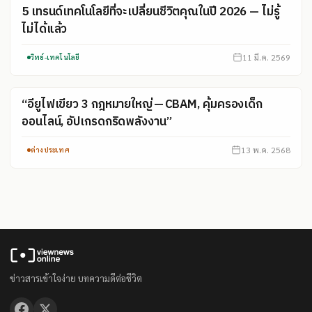
5 เทรนด์เทคโนโลยีที่จะเปลี่ยนชีวิตคุณในปี 2026 — ไม่รู้
ไม่ได้แล้ว
11 มี.ค. 2569
วิทย์-เทคโนโลยี
“อียูไฟเขียว 3 กฎหมายใหญ่ — CBAM, คุ้มครองเด็ก
ออนไลน์, อัปเกรดกริดพลังงาน”
13 พ.ค. 2568
ต่างประเทศ
ข่าวสารเข้าใจง่าย บทความดีต่อชีวิต