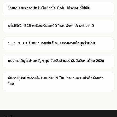
ไทยเดินหมากภาษีทรัมป์อย่างไร เมื่อไม่มีคำตอบที่ไม่เจ็บ
ยูโรดิจิทัล: ECB เตรียมเงินสดดิจิทัลลดพึ่งพาบัตรต่างชาติ
SEC-CFTC ปรับนิยามอนุพันธ์-ระบบรายงานข้อมูลร่วมกัน
แบงก์ชาติยุโรป-สหรัฐฯ คุมเข้มเงินสำรอง รับมือวิกฤตโลก 2026
จับตา! ยุโรปสั่งล้างไพ่ระบบจ่ายเงินใหม่ กระทบกระเป๋าตังค์คนทั่ว
โลก