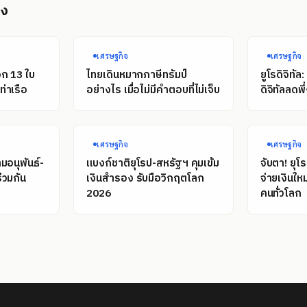
อง
เศรษฐกิจ
เศรษฐกิจ
อก 13 ใบ
ไทยเดินหมากภาษีทรัมป์
ยูโรดิจิทั
่าเรือ
อย่างไร เมื่อไม่มีคำตอบที่ไม่เจ็บ
ดิจิทัลลดพ
เศรษฐกิจ
เศรษฐกิจ
มอนุพันธ์-
แบงก์ชาติยุโรป-สหรัฐฯ คุมเข้ม
จับตา! ยุโ
่วมกัน
เงินสำรอง รับมือวิกฤตโลก
จ่ายเงินให
2026
คนทั่วโลก