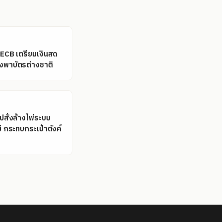
ล: ECB เตรียมเงินสด
ึ่งพาบัตรต่างชาติ
รปสั่งล้างไพ่ระบบ
ม่ กระทบกระเป๋าตังค์