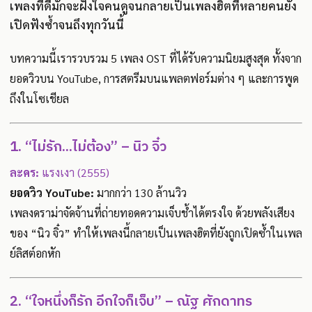
เพลงที่ดีมักจะฝังใจคนดูจนกลายเป็นเพลงฮิตที่หลายคนยัง
เปิดฟังซ้ำจนถึงทุกวันนี้
บทความนี้เรารวบรวม 5 เพลง OST ที่ได้รับความนิยมสูงสุด ทั้งจาก
ยอดวิวบน YouTube, การสตรีมบนแพลตฟอร์มต่าง ๆ และการพูด
ถึงในโซเชียล
1. “ไม่รัก...ไม่ต้อง” – นิว จิ๋ว
ละคร:
แรงเงา (2555)
ยอดวิว YouTube:
มากกว่า 130 ล้านวิว
เพลงดราม่าจัดจ้านที่ถ่ายทอดความเจ็บช้ำได้ตรงใจ ด้วยพลังเสียง
ของ “นิว จิ๋ว” ทำให้เพลงนี้กลายเป็นเพลงฮิตที่ยังถูกเปิดซ้ำในเพล
ย์ลิสต์อกหัก
2. “ใจหนึ่งก็รัก อีกใจก็เจ็บ” – ณัฐ ศักดาทร