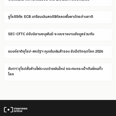
ยูโรดิจิทัล: ECB เตรียมเงินสดดิจิทัลลดพึ่งพาบัตรต่างชาติ
SEC-CFTC ปรับนิยามอนุพันธ์-ระบบรายงานข้อมูลร่วมกัน
แบงก์ชาติยุโรป-สหรัฐฯ คุมเข้มเงินสำรอง รับมือวิกฤตโลก 2026
จับตา! ยุโรปสั่งล้างไพ่ระบบจ่ายเงินใหม่ กระทบกระเป๋าตังค์คนทั่ว
โลก