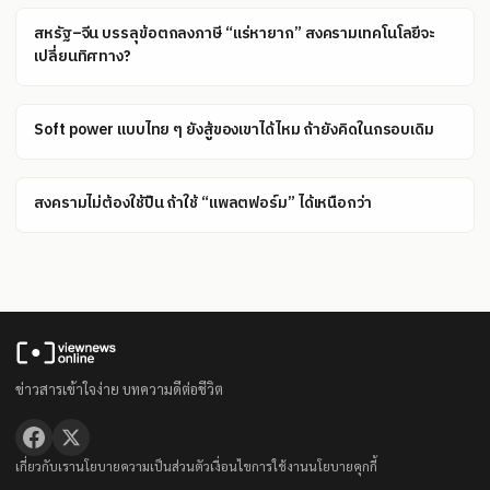
สหรัฐ–จีน บรรลุข้อตกลงภาษี “แร่หายาก” สงครามเทคโนโลยีจะ
เปลี่ยนทิศทาง?
Soft power แบบไทย ๆ ยังสู้ของเขาได้ไหม ถ้ายังคิดในกรอบเดิม
สงครามไม่ต้องใช้ปืน ถ้าใช้ “แพลตฟอร์ม” ได้เหนือกว่า
ข่าวสารเข้าใจง่าย บทความดีต่อชีวิต
เกี่ยวกับเรา
นโยบายความเป็นส่วนตัว
เงื่อนไขการใช้งาน
นโยบายคุกกี้