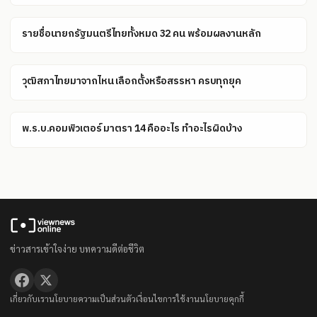
รายชื่อนายกรัฐมนตรีไทยทั้งหมด 32 คน พร้อมผลงานหลัก
วุฒิสภาไทยมาจากไหน เลือกตั้งหรือสรรหา ครบทุกยุค
พ.ร.บ.คอมพิวเตอร์ มาตรา 14 คืออะไร ทำอะไรผิดบ้าง
ข่าวสารเข้าใจง่าย บทความดีต่อชีวิต
เกี่ยวกับเรา
นโยบายความเป็นส่วนตัว
เงื่อนไขการใช้งาน
นโยบายคุกกี้