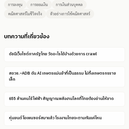
การลงทุน
การออมเงิน
การเงินส่วนบุคคล
คณิตศาสตร์ในชีวิตจริง
ตัวอย่างการใช้คณิตศาสตร์
บทความที่เกี่ยวข้อง
ดัชนีเว็บไซต์ภาครัฐไทย วัดอะไรได้บ้างด้วยการ crawl
สอวช.–ADB ดัน AI เกษตรแม่นยำที่เป็นธรรม ไม่ทิ้งเกษตรกรราย
เล็ก
655 ล้านคนไร้ไฟฟ้า สัญญาณพลังงานโลกที่ไทยต้องอ่านให้ขาด
หุ่นยนต์โอเพนซอร์สมาแล้ว โรงงานไทยจะตามทันแค่ไหน