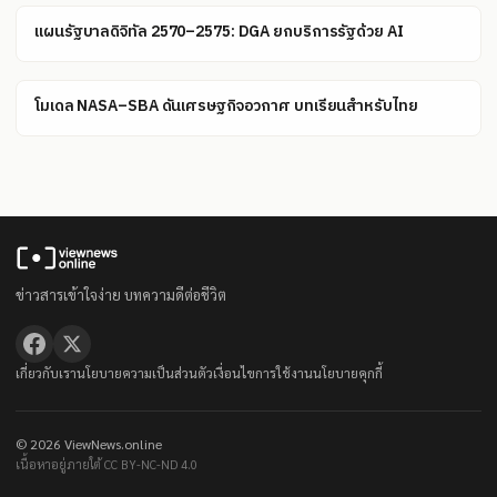
แผนรัฐบาลดิจิทัล 2570–2575: DGA ยกบริการรัฐด้วย AI
โมเดล NASA–SBA ดันเศรษฐกิจอวกาศ บทเรียนสำหรับไทย
ข่าวสารเข้าใจง่าย บทความดีต่อชีวิต
เกี่ยวกับเรา
นโยบายความเป็นส่วนตัว
เงื่อนไขการใช้งาน
นโยบายคุกกี้
© 2026 ViewNews.online
เนื้อหาอยู่ภายใต้ CC BY-NC-ND 4.0