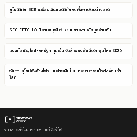
ยูโรดิจิทัล: ECB เตรียมเงินสดดิจิทัลลดพึ่งพาบัตรต่างชาติ
SEC-CFTC ปรับนิยามอนุพันธ์-ระบบรายงานข้อมูลร่วมกัน
แบงก์ชาติยุโรป-สหรัฐฯ คุมเข้มเงินสำรอง รับมือวิกฤตโลก 2026
จับตา! ยุโรปสั่งล้างไพ่ระบบจ่ายเงินใหม่ กระทบกระเป๋าตังค์คนทั่ว
โลก
ข่าวสารเข้าใจง่าย บทความดีต่อชีวิต