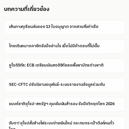
บทความที่เกี่ยวข้อง
เส้นทางทุเรียนส่งออก 13 ใบอนุญาต จากสวนถึงท่าเรือ
ไทยเดินหมากภาษีทรัมป์อย่างไร เมื่อไม่มีคำตอบที่ไม่เจ็บ
ยูโรดิจิทัล: ECB เตรียมเงินสดดิจิทัลลดพึ่งพาบัตรต่างชาติ
SEC-CFTC ปรับนิยามอนุพันธ์-ระบบรายงานข้อมูลร่วมกัน
แบงก์ชาติยุโรป-สหรัฐฯ คุมเข้มเงินสำรอง รับมือวิกฤตโลก 2026
จับตา! ยุโรปสั่งล้างไพ่ระบบจ่ายเงินใหม่ กระทบกระเป๋าตังค์คนทั่ว