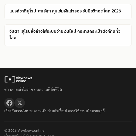
แบงก์ชาติยุโรป-สหรัฐฯ คุมเข้มเงินสำรอง รับมือวิกฤตโลก 2026
จับตา! ยุโรปสั่งล้างไพ่ระบบจ่ายเงินใหม่ กระทบกระเป๋าตังค์คนทั่ว
โลก
ข่าวสารเข้าใจง่าย บทความดีต่อชีวิต
เกี่ยวกับเรา
นโยบายความเป็นส่วนตัว
เงื่อนไขการใช้งาน
นโยบายคุกกี้
© 2026 ViewNews.online
เนื้อหาอยู่ภายใต้ CC BY-NC-ND 4.0