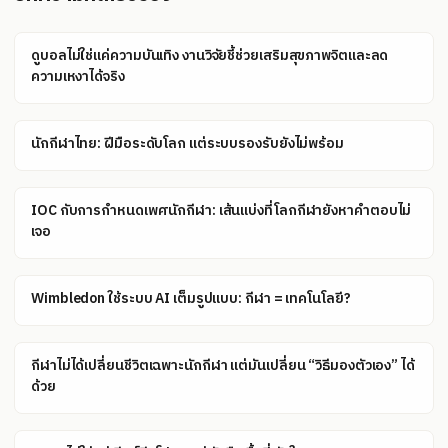
ดูบอลไม่ใช่แค่ความบันเทิง งานวิจัยชี้ช่วยเสริมสุขภาพจิตและลด
ความเหงาได้จริง
นักกีฬาไทย: ฝีมือระดับโลก แต่ระบบรองรับยังไม่พร้อม
IOC กับการกำหนดเพศนักกีฬา: เส้นแบ่งที่โลกกีฬายังหาคำตอบไม่
เจอ
Wimbledon ใช้ระบบ AI เต็มรูปแบบ: กีฬา = เทคโนโลยี?
กีฬาไม่ได้เปลี่ยนชีวิตเฉพาะนักกีฬา แต่มันเปลี่ยน “วิธีมองตัวเอง” ได้
ด้วย