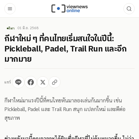
01 มิ.ย. 2568
กีฬา
กีฬาใหม่ ๆ ที่คนไทยเริ่มสนใจในปีนี้:
Pickleball, Padel, Trail Run และอีก
มากมาย
แชร์
กีฬาใหม่มาแรงปีนี้ที่คนไทยหันมาลองเล่นกันมากขึ้น เช่น
Pickleball, Padel และ Trail Run สนุก แปลกใหม่ และดีต่อ
สุขภาพ
ช่วงหลังมานี้คุณอาจจะได้ยินชื่อกีฬาที่ไม่คุ้นหูมากขึ้น ไม่ว่า