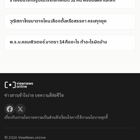
รายชื่อนายกรัฐมนตรีไทยทั้งหมด 32 คน พร้อมผลงานหลัก
วุฒิสภาไทยมาจากไหน เลือกตั้งหรือสรรหา ครบทุกยุค
พ.ร.บ.คอมพิวเตอร์ มาตรา 14 คืออะไร ทำอะไรผิดบ้าง
ข่าวสารเข้าใจง่าย บทความดีต่อชีวิต
เกี่ยวกับเรา
นโยบายความเป็นส่วนตัว
เงื่อนไขการใช้งาน
นโยบายคุกกี้
© 2026 ViewNews.online