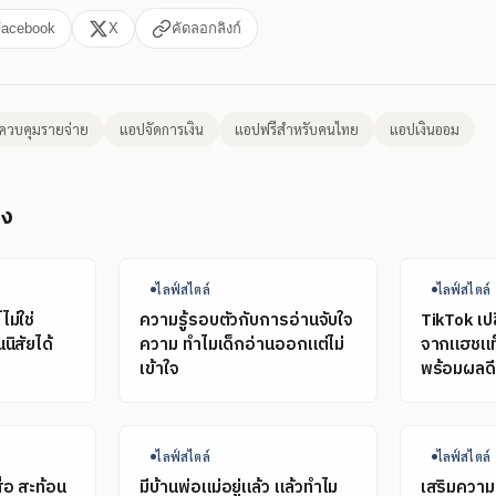
Facebook
X
คัดลอกลิงก์
ควบคุมรายจ่าย
แอปจัดการเงิน
แอปฟรีสำหรับคนไทย
แอปเงินออม
อง
ไลฟ์สไตล์
ไลฟ์สไตล์
ม่ใช่
ความรู้รอบตัวกับการอ่านจับใจ
TikTok เปล
นิสัยได้
ความ ทำไมเด็กอ่านออกแต่ไม่
จากแฮชแท็
เข้าใจ
พร้อมผลดี-
ไลฟ์สไตล์
ไลฟ์สไตล์
ื่อ สะท้อน
มีบ้านพ่อแม่อยู่แล้ว แล้วทำไม
เสริมความร