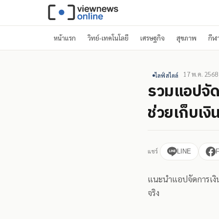
หน้าแรก
วิทย์-เทคโนโลยี
เศรษฐกิจ
สุขภาพ
กีฬ
17 พ.ค. 2568
ไลฟ์สไตล์
รวมแอปจัด
ช่วยเก็บเงิน
แชร์
LINE
แนะนำแอปจัดการเงินส
จริง