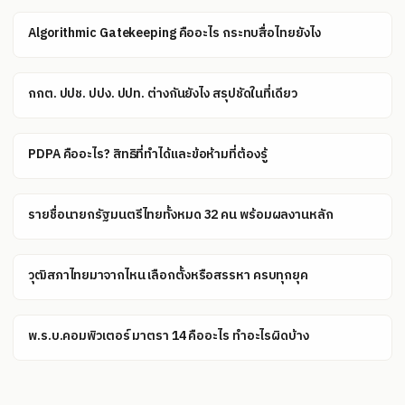
Algorithmic Gatekeeping คืออะไร กระทบสื่อไทยยังไง
กกต. ปปช. ปปง. ปปท. ต่างกันยังไง สรุปชัดในที่เดียว
PDPA คืออะไร? สิทธิที่ทำได้และข้อห้ามที่ต้องรู้
รายชื่อนายกรัฐมนตรีไทยทั้งหมด 32 คน พร้อมผลงานหลัก
วุฒิสภาไทยมาจากไหน เลือกตั้งหรือสรรหา ครบทุกยุค
พ.ร.บ.คอมพิวเตอร์ มาตรา 14 คืออะไร ทำอะไรผิดบ้าง