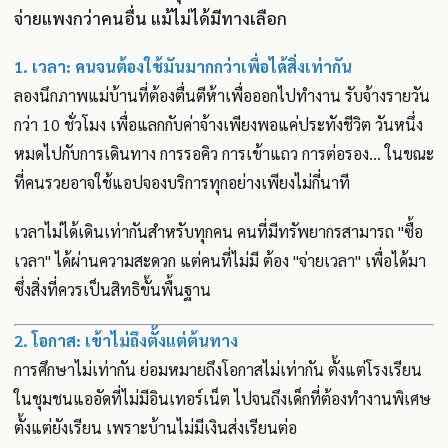
จ่ายแพงกว่าคนอื่น แม้ไม่ได้มีทางเลือก
1. เวลา: คนจนต้องใช้มันมากกว่าเพื่อได้สิ่งเท่ากัน
ลองนึกภาพแม่บ้านที่ต้องตื่นตีห้าเพื่อออกไปทำงาน รับจ้างรายวัน
กว่า 10 ชั่วโมง เพื่อแลกกับค่าจ้างเพียงพอแค่ประทังชีวิต วันหนึ่ง
หมดไปกับการเดินทาง การรอคิว การเข้าแถว การต่อรอง… ในขณะ
ที่คนรวยอาจใช้แอปจองบริการทุกอย่างเพียงไม่กี่นาที
เวลาไม่ได้เดินเท่ากันสำหรับทุกคน คนที่มีทรัพยากรสามารถ "ซื้อ
เวลา" ได้ผ่านความสะดวก แต่คนที่ไม่มี ต้อง "จ่ายเวลา" เพื่อได้มา
ซึ่งสิ่งที่ควรเป็นสิทธิขั้นพื้นฐาน
2. โอกาส: เข้าไม่ถึงตั้งแต่ต้นทาง
การศึกษาไม่เท่ากัน ย่อมหมายถึงโอกาสไม่เท่ากัน ตั้งแต่โรงเรียน
ในชุมชนแออัดที่ไม่มีอินเทอร์เน็ต ไปจนถึงเด็กที่ต้องทำงานพิเศษ
ตั้งแต่ยังเรียน เพราะบ้านไม่มีเงินส่งเรียนต่อ