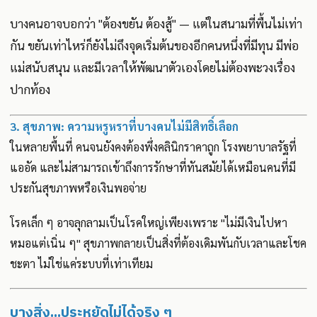
บางคนอาจบอกว่า "ต้องขยัน ต้องสู้" — แต่ในสนามที่พื้นไม่เท่า
กัน ขยันเท่าไหร่ก็ยังไม่ถึงจุดเริ่มต้นของอีกคนหนึ่งที่มีทุน มีพ่อ
แม่สนับสนุน และมีเวลาให้พัฒนาตัวเองโดยไม่ต้องพะวงเรื่อง
ปากท้อง
3. สุขภาพ: ความหรูหราที่บางคนไม่มีสิทธิ์เลือก
ในหลายพื้นที่ คนจนยังคงต้องพึ่งคลินิกราคาถูก โรงพยาบาลรัฐที่
แออัด และไม่สามารถเข้าถึงการรักษาที่ทันสมัยได้เหมือนคนที่มี
ประกันสุขภาพหรือเงินพอจ่าย
โรคเล็ก ๆ อาจลุกลามเป็นโรคใหญ่เพียงเพราะ "ไม่มีเงินไปหา
หมอแต่เนิ่น ๆ" สุขภาพกลายเป็นสิ่งที่ต้องเดิมพันกับเวลาและโชค
ชะตา ไม่ใช่แค่ระบบที่เท่าเทียม
บางสิ่ง...ประหยัดไม่ได้จริง ๆ