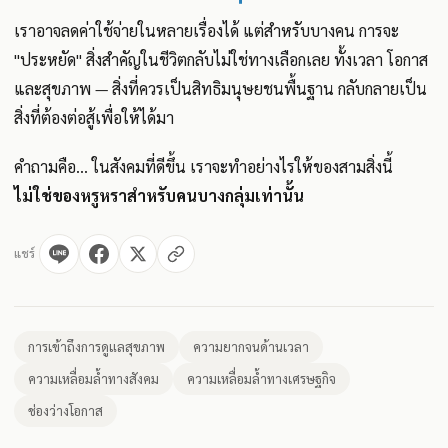
เราอาจลดค่าใช้จ่ายในหลายเรื่องได้ แต่สำหรับบางคน การจะ
"ประหยัด" สิ่งสำคัญในชีวิตกลับไม่ใช่ทางเลือกเลย ทั้งเวลา โอกาส
และสุขภาพ — สิ่งที่ควรเป็นสิทธิมนุษยชนพื้นฐาน กลับกลายเป็น
สิ่งที่ต้องต่อสู้เพื่อให้ได้มา
คำถามคือ... ในสังคมที่ดีขึ้น เราจะทำอย่างไรให้ของสามสิ่งนี้
ไม่ใช่ของหรูหราสำหรับคนบางกลุ่มเท่านั้น
แชร์
การเข้าถึงการดูแลสุขภาพ
ความยากจนด้านเวลา
ความเหลื่อมล้ำทางสังคม
ความเหลื่อมล้ำทางเศรษฐกิจ
ช่องว่างโอกาส