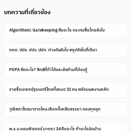
บทความที่เกี่ยวข้อง
Algorithmic Gatekeeping คืออะไร กระทบสื่อไทยยังไง
กกต. ปปช. ปปง. ปปท. ต่างกันยังไง สรุปชัดในที่เดียว
PDPA คืออะไร? สิทธิที่ทำได้และข้อห้ามที่ต้องรู้
รายชื่อนายกรัฐมนตรีไทยทั้งหมด 32 คน พร้อมผลงานหลัก
วุฒิสภาไทยมาจากไหน เลือกตั้งหรือสรรหา ครบทุกยุค
พ.ร.บ.คอมพิวเตอร์ มาตรา 14 คืออะไร ทำอะไรผิดบ้าง