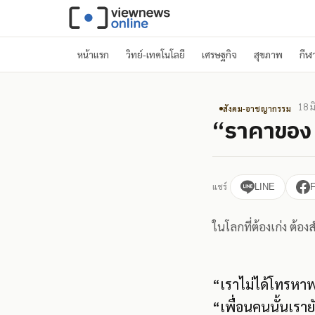
หน้าแรก
วิทย์-เทคโนโลยี
เศรษฐกิจ
สุขภาพ
กีฬ
18 ม
สังคม-อาชญากรรม
“ราคาของ ‘ค
แชร์
LINE
ในโลกที่ต้องเก่ง ต้องส
“เราไม่ได้โทรหา
“เพื่อนคนนั้นเรา