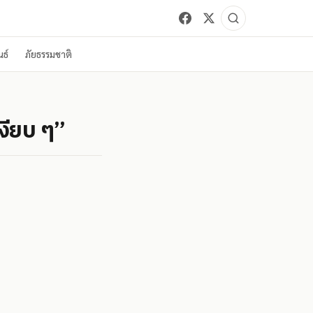
ธ์
ภัยธรรมชาติ
เงียบ ๆ”