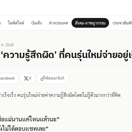
า
ไลฟ์สไตล์
บันเทิง
ต่างประเทศ
สังคม-อาชญากรรม
ประชาสัมพัน
ิ.ย. 2568
วามรู้สึกผิด’ ที่คนรุ่นใหม่จ่ายอยู่
Facebook
X
คัดลอกลิงก์
ำเร็จเร็ว คนรุ่นใหม่จ่ายค่าความรู้สึกผิดโดยไม่รู้ตัวมากกว่าที่คิด
พ่อแม่นานแค่ไหนแล้วนะ”
ยังไม่ได้ตอบแชทเลย”