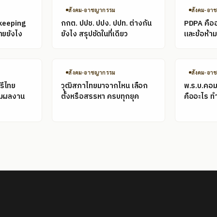
สังคม-อาชญากรรม
สังคม-อา
keeping
กกต. ปปช. ปปง. ปปท. ต่างกัน
PDPA คืออะ
ทยยังไง
ยังไง สรุปชัดในที่เดียว
และข้อห้ามท
สังคม-อาชญากรรม
สังคม-อา
รีไทย
วุฒิสภาไทยมาจากไหน เลือก
พ.ร.บ.คอม
อมผลงาน
ตั้งหรือสรรหา ครบทุกยุค
คืออะไร ท