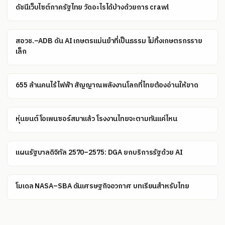
ดัชนีเว็บไซต์ภาครัฐไทย วัดอะไรได้บ้างด้วยการ crawl
สอวช.–ADB ดัน AI เกษตรแม่นยำที่เป็นธรรม ไม่ทิ้งเกษตรกรราย
เล็ก
655 ล้านคนไร้ไฟฟ้า สัญญาณพลังงานโลกที่ไทยต้องอ่านให้ขาด
หุ่นยนต์โอเพนซอร์สมาแล้ว โรงงานไทยจะตามทันแค่ไหน
แผนรัฐบาลดิจิทัล 2570–2575: DGA ยกบริการรัฐด้วย AI
โมเดล NASA–SBA ดันเศรษฐกิจอวกาศ บทเรียนสำหรับไทย