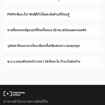
PDPA คืออะไร? สิทธิที่ทำได้และข้อห้ามที่ต้องรู้
รายชื่อนายกรัฐมนตรีไทยทั้งหมด 32 คน พร้อมผลงานหลัก
วุฒิสภาไทยมาจากไหน เลือกตั้งหรือสรรหา ครบทุกยุค
พ.ร.บ.คอมพิวเตอร์ มาตรา 14 คืออะไร ทำอะไรผิดบ้าง
ข่าวสารเข้าใจง่าย บทความดีต่อชีวิต