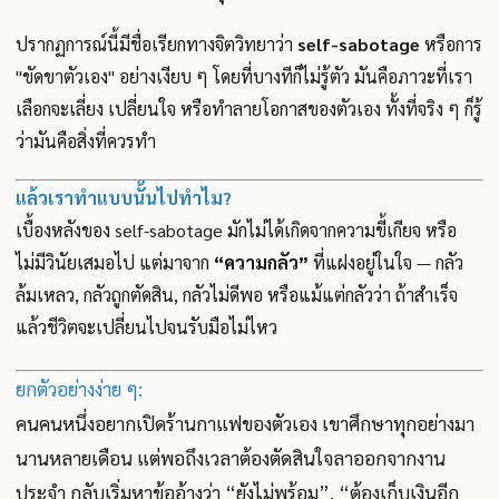
ปรากฏการณ์นี้มีชื่อเรียกทางจิตวิทยาว่า
self-sabotage
หรือการ
"ขัดขาตัวเอง" อย่างเงียบ ๆ โดยที่บางทีก็ไม่รู้ตัว มันคือภาวะที่เรา
เลือกจะเลี่ยง เปลี่ยนใจ หรือทำลายโอกาสของตัวเอง ทั้งที่จริง ๆ ก็รู้
ว่ามันคือสิ่งที่ควรทำ
แล้วเราทำแบบนั้นไปทำไม?
เบื้องหลังของ self-sabotage มักไม่ได้เกิดจากความขี้เกียจ หรือ
ไม่มีวินัยเสมอไป แต่มาจาก
“ความกลัว”
ที่แฝงอยู่ในใจ — กลัว
ล้มเหลว, กลัวถูกตัดสิน, กลัวไม่ดีพอ หรือแม้แต่กลัวว่า ถ้าสำเร็จ
แล้วชีวิตจะเปลี่ยนไปจนรับมือไม่ไหว
ยกตัวอย่างง่าย ๆ:
คนคนหนึ่งอยากเปิดร้านกาแฟของตัวเอง เขาศึกษาทุกอย่างมา
นานหลายเดือน แต่พอถึงเวลาต้องตัดสินใจลาออกจากงาน
ประจำ กลับเริ่มหาข้ออ้างว่า “ยังไม่พร้อม”, “ต้องเก็บเงินอีก