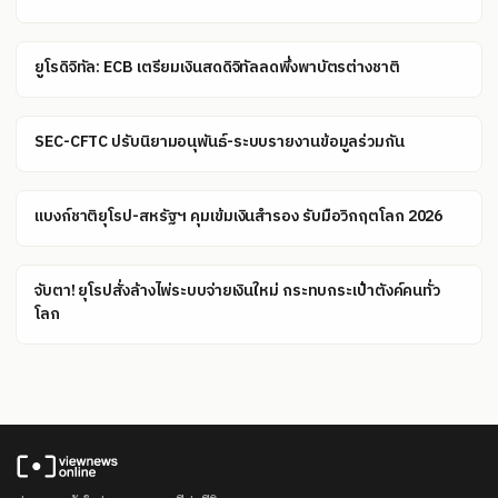
ยูโรดิจิทัล: ECB เตรียมเงินสดดิจิทัลลดพึ่งพาบัตรต่างชาติ
SEC-CFTC ปรับนิยามอนุพันธ์-ระบบรายงานข้อมูลร่วมกัน
แบงก์ชาติยุโรป-สหรัฐฯ คุมเข้มเงินสำรอง รับมือวิกฤตโลก 2026
จับตา! ยุโรปสั่งล้างไพ่ระบบจ่ายเงินใหม่ กระทบกระเป๋าตังค์คนทั่ว
โลก