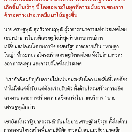
เกิดขึ้นในเร็วๆ นี้ โดยเฉพาะในยุคที่ความผันผวนของการ
ค้าระหว่างประเทศมีแนวโน้มสูงขึ้น
นายเศรษฐพุฒิ สุทธิวาทนฤพุฒิ ผู้ว่าการธนาคารแห่งประเทศไทย
(ธปท.) กล่าวในเวทีเศรษฐกิจล่าสุดว่า สถานการณ์การ
เปลี่ยนแปลงนโยบายภาษีของสหรัฐฯ อาจกลายเป็น “พายุลูก
ใหญ่” ที่กระทบต่อโครงสร้างเศรษฐกิจของไทย ทั้งในด้านการส่ง
ออก การลงทุน และการบริโภคในประเทศ
“เรากำลังเผชิญกับความไม่แน่นอนระดับโลก และสิ่งที่ไทยต้อง
ทำไม่ใช่แค่ตั้งรับ แต่ต้องเร่งปรับตัว ทั้งด้านโครงสร้างการผลิต
แรงงาน และการสร้างความแข็งแกร่งในภาคบริการ” นาย
เศรษฐพุฒิกล่าว
เขายังเน้นว่ารัฐบาลควรผลักดันนโยบายเศรษฐกิจเชิงรุก ทั้งในด้าน
การลงทุนโครงสร้างพื้นฐานดิจิทัล การสนับสนุนธุรกิจขนาดเล็ก