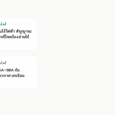
นโลยี
คนไร้ไฟฟ้า สัญญาณ
ที่ไทยต้องอ่านให้
นโลยี
SA–SBA ดัน
อวกาศ บทเรียน