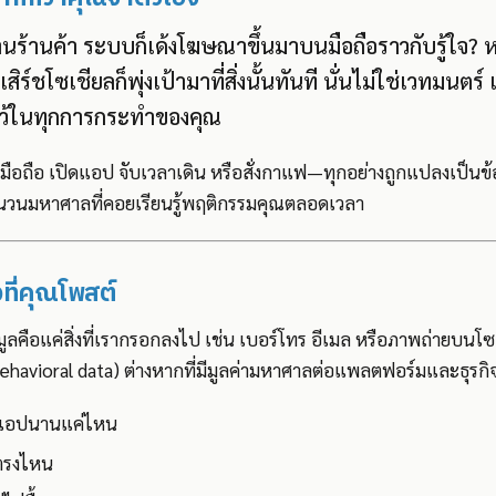
นร้านค้า ระบบก็เด้งโฆษณาขึ้นมาบนมือถือราวกับรู้ใจ? ห
สิร์ชโซเชียลก็พุ่งเป้ามาที่สิ่งนั้นทันที นั่นไม่ใช่เวทมนตร
้งไว้ในทุกการกระทำของคุณ
็กมือถือ เปิดแอป จับเวลาเดิน หรือสั่งกาแฟ—ทุกอย่างถูกแปลงเป็นข้
จำนวนมหาศาลที่คอยเรียนรู้พฤติกรรมคุณตลอดเวลา
่งที่คุณโพสต์
ลคือแค่สิ่งที่เรากรอกลงไป เช่น เบอร์โทร อีเมล หรือภาพถ่ายบนโซเ
ehavioral data) ต่างหากที่มีมูลค่ามหาศาลต่อแพลตฟอร์มและธุรกิ
นแอปนานแค่ไหน
อตรงไหน