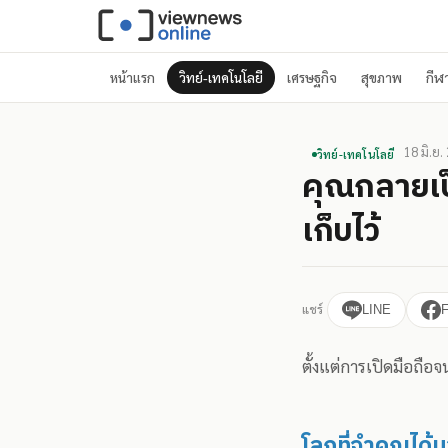
หน้าแรก
วิทย์-เทคโนโลยี
เศรษฐกิจ
สุขภาพ
กีฬ
18 มิ.ย.
วิทย์-เทคโนโลยี
คุณกลายเป็
เก็บไว้
แชร์
LINE
ตั้งแต่การเปิดมือถื
โลกที่จำคุณได้