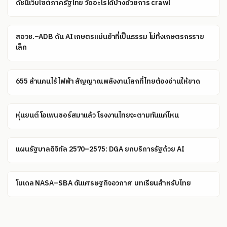
ดัชนีเว็บไซต์ภาครัฐไทย วัดอะไรได้บ้างด้วยการ crawl
สอวช.–ADB ดัน AI เกษตรแม่นยำที่เป็นธรรม ไม่ทิ้งเกษตรกรราย
เล็ก
655 ล้านคนไร้ไฟฟ้า สัญญาณพลังงานโลกที่ไทยต้องอ่านให้ขาด
หุ่นยนต์โอเพนซอร์สมาแล้ว โรงงานไทยจะตามทันแค่ไหน
แผนรัฐบาลดิจิทัล 2570–2575: DGA ยกบริการรัฐด้วย AI
โมเดล NASA–SBA ดันเศรษฐกิจอวกาศ บทเรียนสำหรับไทย