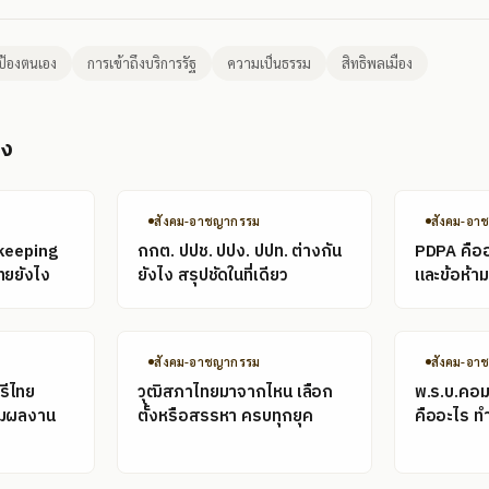
ป้องตนเอง
การเข้าถึงบริการรัฐ
ความเป็นธรรม
สิทธิพลเมือง
อง
สังคม-อาชญากรรม
สังคม-อา
keeping
กกต. ปปช. ปปง. ปปท. ต่างกัน
PDPA คืออะ
ทยยังไง
ยังไง สรุปชัดในที่เดียว
และข้อห้ามท
สังคม-อาชญากรรม
สังคม-อา
รีไทย
วุฒิสภาไทยมาจากไหน เลือก
พ.ร.บ.คอม
อมผลงาน
ตั้งหรือสรรหา ครบทุกยุค
คืออะไร ท