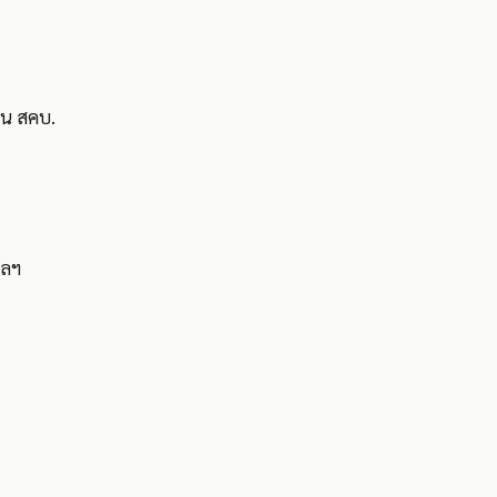
าน สคบ.
ฯลฯ