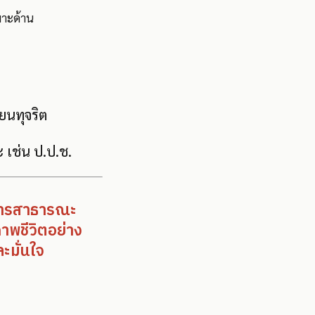
พาะด้าน
ียนทุจริต
ะ เช่น ป.ป.ช.
ิการสาธารณะ
าพชีวิตอย่าง
ละมั่นใจ