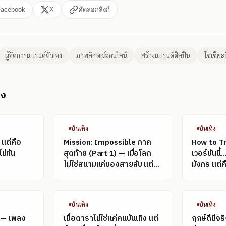
Facebook
X
คัดลอกลิงก์
ผู้จัดการแบรนด์ตัวเอง
ภาพลักษณ์ออนไลน์
สร้างแบรนด์ศิลปิน
โซเชียล
อง
บันเทิง
บันเทิง
 แต่คือ
Mission: Impossible ภาค
How to T
ม่ทัน
สุดท้าย (Part 1) — เมื่อโลก
เวอร์ชันนี้.
ไม่ใช่สนามแค่ของสายลับ แต่
มังกร แต่
ของข้อมูลด้วย
บันเทิง
บันเทิง
t — เพลง
เมื่อดาราไม่ใช่แค่คนบันเทิง แต่
ฤกษ์ดีมีจร