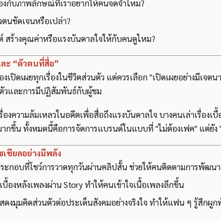
คล้องกับภาพลักษณ์ที่เราอยากให้คนจดจำไหม?
ัวตนชัดเจนหรือเปล่า?
พสต์ สร้างคุณค่าหรือแรงบันดาลใจให้กับคนดูไหม?
และ “ตัวตนที่สื่อ”
้องเปิดเผยทุกเรื่องในชีวิตส่วนตัว แต่ควรเลือก "เปิดเผยอย่างมีเจตน
ัวและการมีปฏิสัมพันธ์กับผู้ชม
ื่องความล้มเหลวในอดีตเพื่อสื่อถึงแรงบันดาลใจ บางคนเล่าเรื่องเบื้
มากขึ้น ทั้งหมดนี้คือการจัดการแบรนด์ในแบบที่ "ไม่ต้องเฟค" แต่ยัง 
โซเชียลอย่างมีพลัง
ระกอบที่โชว์การวาดทุกวันผ่านคลิปสั้น ช่วยให้คนติดตามการพัฒนา
่าเบื้องหลังเพลงผ่าน Story ทำให้คนเข้าใจเนื้อเพลงลึกขึ้น
สดงมุมคิดส่วนตัวต่อประเด็นสังคมอย่างจริงใจ ทำให้แฟน ๆ รู้สึกผูก