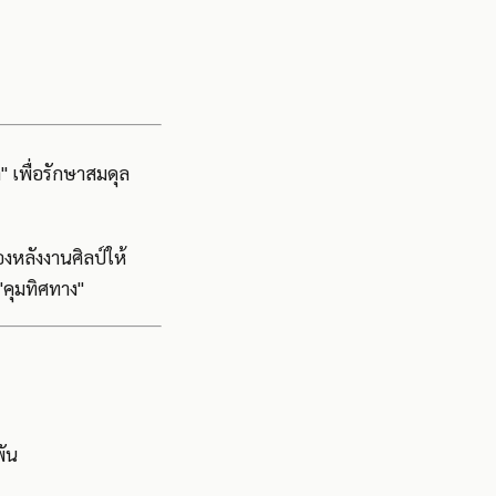
า" เพื่อรักษาสมดุล
องหลังงานศิลป์ให้
"คุมทิศทาง"
พัน