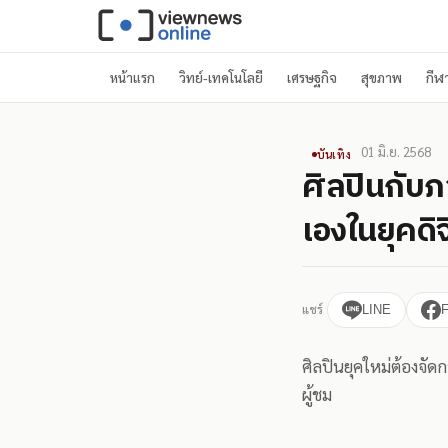
หน้าแรก
วิทย์-เทคโนโลยี
เศรษฐกิจ
สุขภาพ
กีฬ
01 มิ.ย. 2568
บันเทิง
ศิลปินกับ
เองในยุคดิจ
แชร์
LINE
ศิลปินยุคใหม่ต้องจัด
ผู้ชม