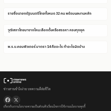
รายชื่อนายกรัฐมนตรีไทยทั้งหมด 32 คน พร้อมผลงานหลัก
วุฒิสภาไทยมาจากไหน เลือกตั้งหรือสรรหา ครบทุกยุค
พ.ร.บ.คอมพิวเตอร์ มาตรา 14 คืออะไร ทำอะไรผิดบ้าง
ข่าวสารเข้าใจง่าย บทความดีต่อชีวิต
เกี่ยวกับเรา
นโยบายความเป็นส่วนตัว
เงื่อนไขการใช้งาน
นโยบายคุกกี้