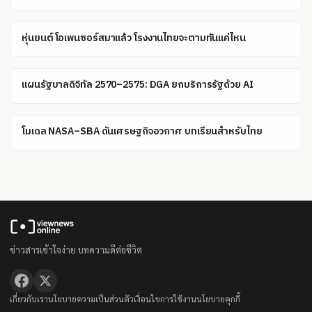
หุ่นยนต์โอเพนซอร์สมาแล้ว โรงงานไทยจะตามทันแค่ไหน
แผนรัฐบาลดิจิทัล 2570–2575: DGA ยกบริการรัฐด้วย AI
โมเดล NASA–SBA ดันเศรษฐกิจอวกาศ บทเรียนสำหรับไทย
ข่าวสารเข้าใจง่าย บทความดีต่อชีวิต
เกี่ยวกับเรา
นโยบายความเป็นส่วนตัว
เงื่อนไขการใช้งาน
นโยบายคุกกี้