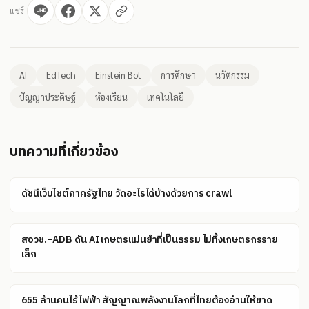
แชร์
AI
EdTech
Einstein Bot
การศึกษา
นวัตกรรม
ปัญญาประดิษฐ์
ห้องเรียน
เทคโนโลยี
บทความที่เกี่ยวข้อง
ดัชนีเว็บไซต์ภาครัฐไทย วัดอะไรได้บ้างด้วยการ crawl
สอวช.–ADB ดัน AI เกษตรแม่นยำที่เป็นธรรม ไม่ทิ้งเกษตรกรราย
เล็ก
655 ล้านคนไร้ไฟฟ้า สัญญาณพลังงานโลกที่ไทยต้องอ่านให้ขาด