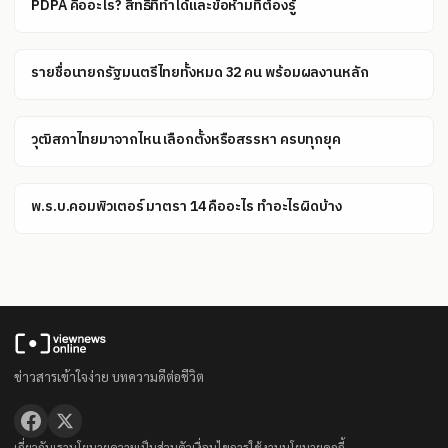
PDPA คืออะไร? สิทธิที่ทำได้และข้อห้ามที่ต้องรู้
รายชื่อนายกรัฐมนตรีไทยทั้งหมด 32 คน พร้อมผลงานหลัก
วุฒิสภาไทยมาจากไหน เลือกตั้งหรือสรรหา ครบทุกยุค
พ.ร.บ.คอมพิวเตอร์ มาตรา 14 คืออะไร ทำอะไรผิดบ้าง
ข่าวสารเข้าใจง่าย บทความดีต่อชีวิต
เกี่ยวกับเรา
นโยบายความเป็นส่วนตัว
เงื่อนไขการใช้งาน
นโยบายคุกกี้