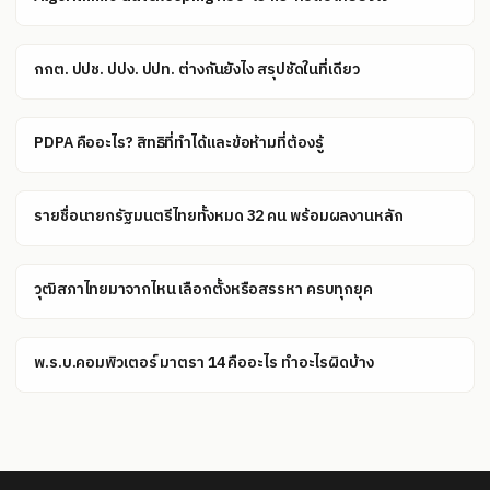
กกต. ปปช. ปปง. ปปท. ต่างกันยังไง สรุปชัดในที่เดียว
PDPA คืออะไร? สิทธิที่ทำได้และข้อห้ามที่ต้องรู้
รายชื่อนายกรัฐมนตรีไทยทั้งหมด 32 คน พร้อมผลงานหลัก
วุฒิสภาไทยมาจากไหน เลือกตั้งหรือสรรหา ครบทุกยุค
พ.ร.บ.คอมพิวเตอร์ มาตรา 14 คืออะไร ทำอะไรผิดบ้าง