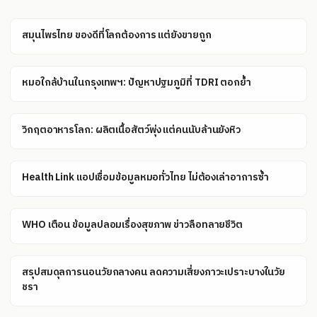
สมุนไพรไทย ของดีที่โลกต้องการ แต่ยังขายถูก
หมอใกล้บ้านในกรุงเทพฯ: ปัญหาปฐมภูมิที่ TDRI ตอกย้ำ
วิกฤตอาหารโลก: ผลิตเนื้อสัตว์พุ่ง แต่คนนับล้านยังหิว
Health Link แอปเชื่อมข้อมูลหมอทั่วไทย ไม่ต้องเล่าอาการซ้ำ
WHO เตือน ข้อมูลปลอมเรื่องสุขภาพ ข่าวลือทลายชีวิต
สรุปสมดุลการนอนวัยกลางคน ลดความเสี่ยงภาวะเปราะบางในวัย
ชรา