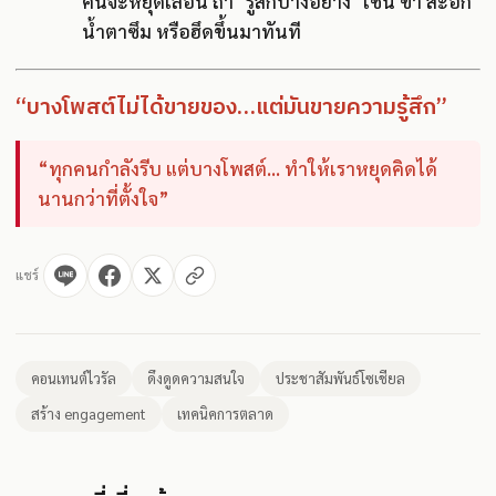
คนจะหยุดเลื่อน ถ้า "รู้สึกบางอย่าง" เช่น ขำ สะอึก
น้ำตาซึม หรือฮึดขึ้นมาทันที
“บางโพสต์ไม่ได้ขายของ…แต่มันขายความรู้สึก”
“ทุกคนกำลังรีบ แต่บางโพสต์... ทำให้เราหยุดคิดได้
นานกว่าที่ตั้งใจ”
แชร์
คอนเทนต์ไวรัล
ดึงดูดความสนใจ
ประชาสัมพันธ์โซเชียล
สร้าง engagement
เทคนิคการตลาด