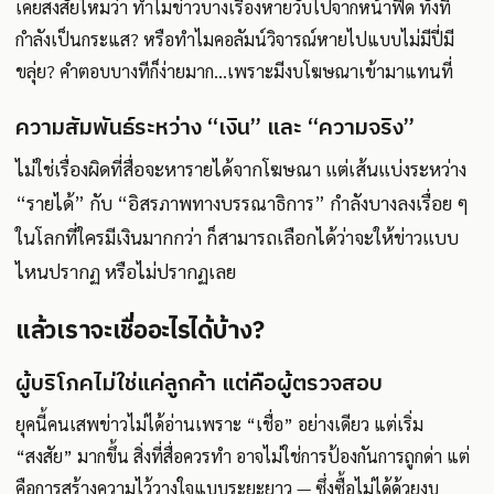
เคยสงสัยไหมว่า ทำไมข่าวบางเรื่องหายวับไปจากหน้าฟีด ทั้งที่
กำลังเป็นกระแส? หรือทำไมคอลัมน์วิจารณ์หายไปแบบไม่มีปี่มี
ขลุ่ย? คำตอบบางทีก็ง่ายมาก...เพราะมีงบโฆษณาเข้ามาแทนที่
ความสัมพันธ์ระหว่าง “เงิน” และ “ความจริง”
ไม่ใช่เรื่องผิดที่สื่อจะหารายได้จากโฆษณา แต่เส้นแบ่งระหว่าง
“รายได้” กับ “อิสรภาพทางบรรณาธิการ” กำลังบางลงเรื่อย ๆ
ในโลกที่ใครมีเงินมากกว่า ก็สามารถเลือกได้ว่าจะให้ข่าวแบบ
ไหนปรากฏ หรือไม่ปรากฏเลย
แล้วเราจะเชื่ออะไรได้บ้าง?
ผู้บริโภคไม่ใช่แค่ลูกค้า แต่คือผู้ตรวจสอบ
ยุคนี้คนเสพข่าวไม่ได้อ่านเพราะ “เชื่อ” อย่างเดียว แต่เริ่ม
“สงสัย” มากขึ้น สิ่งที่สื่อควรทำ อาจไม่ใช่การป้องกันการถูกด่า แต่
คือการสร้างความไว้วางใจแบบระยะยาว — ซึ่งซื้อไม่ได้ด้วยงบ